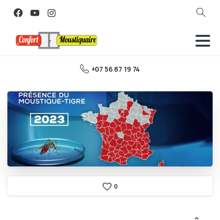
Search
+07 56 87 19 74
0