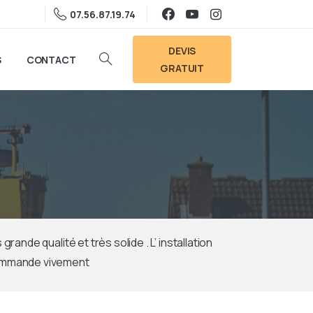
07.56.87.19.74
DEVIS
S
CONTACT
Search
GRATUIT
rande qualité et très solide . L’ installation
recommande vivement