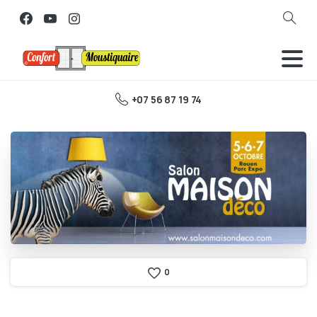
Search
+07 56 87 19 74
0