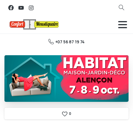
Search
+07 56 87 19 74
0